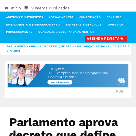
Início
Números Publicados
ADITIVOS E NUTRIENTES
AGROALIMENTAR
CONSERVAÇÃO
CONSUMO
EMBALAMENTO E ENGARRAFAMENTO
EMPRESAS E MERCADOS
LOGÍSTICA
PROCESSAMENTO
QUALIDADE E SEGURANÇA ALIMENTAR
ASSINE A REVISTA
INÍCIO
NOTÍCIAS
PROCESSAMENTO
PARLAMENTO APROVA DECRETO QUE DEFINE PRODUÇÃO REGIONAL DE SIDRA E
VINAGRE
PUB
Parlamento aprova
decreto que define