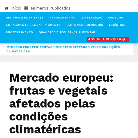
Início
Números Publicados
ADITIVOS E NUTRIENTES
AGROALIMENTAR
CONSERVAÇÃO
CONSUMO
EMBALAMENTO E ENGARRAFAMENTO
EMPRESAS E MERCADOS
LOGÍSTICA
PROCESSAMENTO
QUALIDADE E SEGURANÇA ALIMENTAR
ASSINE A REVISTA
INÍCIO
NOTÍCIAS
AGROALIMENTAR
MERCADO EUROPEU: FRUTAS E VEGETAIS AFETADOS PELAS CONDIÇÕES
CLIMATÉRICAS
Mercado europeu:
frutas e vegetais
afetados pelas
condições
climatéricas