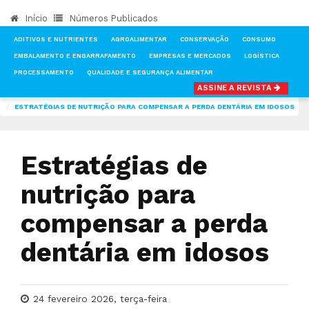
Início
Números Publicados
ADITIVOS E NUTRIENTES
AGROALIMENTAR
CONSERVAÇÃO
CONSUMO
EMBALAMENTO E ENGARRAFAMENTO
EMPRESAS E MERCADOS
LOGÍSTICA
PROCESSAMENTO
QUALIDADE E SEGURANÇA ALIMENTAR
ASSINE A REVISTA
INÍCIO
NOTÍCIAS
ADITIVOS E NUTRIENTES
ESTRATÉGIAS DE NUTRIÇÃO PARA COMPENSAR A PERDA DENTÁRIA EM IDOSOS
Estratégias de
nutrição para
compensar a perda
dentária em idosos
24 fevereiro 2026, terça-feira