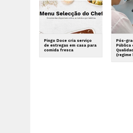
Pingo Doce cria serviço
Pós-gra
de entregas em casa para
Pública
comida fresca
Qualida
(regime 