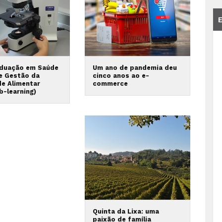
duação em Saúde
Um ano de pandemia deu
 e Gestão da
cinco anos ao e-
de Alimentar
commerce
b-learning)
Quinta da Lixa: uma
paixão de família