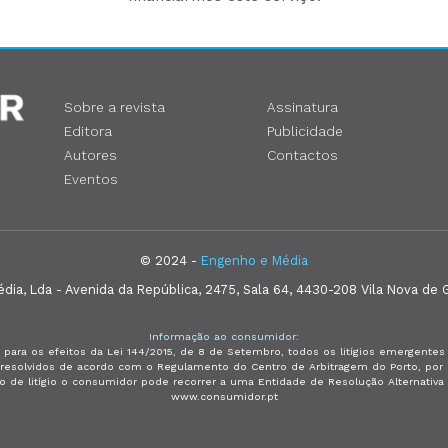
Sobre a revista
Assinatura
Editora
Publicidade
Autores
Contactos
Eventos
© 2024 -
Engenho e Média
ia, Lda - Avenida da República, 2475, Sala 64, 4430-208 Vila Nova de G
Informação ao consumidor:
 para os efeitos da Lei 144/2015, de 8 de Setembro, todos os litígios emergent
e resolvidos de acordo com o Regulamento do Centro de Arbitragem do Porto, p
so de litígio o consumidor pode recorrer a uma Entidade de Resolução Alternativ
www.consumidor.pt