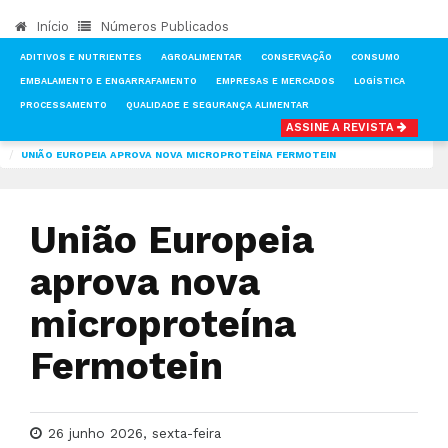
Início
Números Publicados
ADITIVOS E NUTRIENTES
AGROALIMENTAR
CONSERVAÇÃO
CONSUMO
EMBALAMENTO E ENGARRAFAMENTO
EMPRESAS E MERCADOS
LOGÍSTICA
PROCESSAMENTO
QUALIDADE E SEGURANÇA ALIMENTAR
ASSINE A REVISTA
INÍCIO
NOTÍCIAS
ADITIVOS E NUTRIENTES
UNIÃO EUROPEIA APROVA NOVA MICROPROTEÍNA FERMOTEIN
União Europeia
aprova nova
microproteína
Fermotein
26 junho 2026, sexta-feira