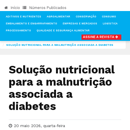
Início
Números Publicados
ADITIVOS E NUTRIENTES
AGROALIMENTAR
CONSERVAÇÃO
CONSUMO
EMBALAMENTO E ENGARRAFAMENTO
EMPRESAS E MERCADOS
LOGÍSTICA
PROCESSAMENTO
QUALIDADE E SEGURANÇA ALIMENTAR
ASSINE A REVISTA
INÍCIO
NOTÍCIAS
ADITIVOS E NUTRIENTES
SOLUÇÃO NUTRICIONAL PARA A MALNUTRIÇÃO ASSOCIADA A DIABETES
Solução nutricional
para a malnutrição
associada a
diabetes
20 maio 2026, quarta-feira