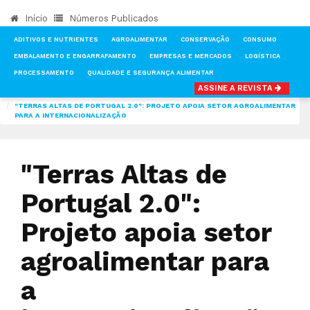
Início
Números Publicados
ADITIVOS E NUTRIENTES
AGROALIMENTAR
CONSERVAÇÃO
CONSUMO
EMBALAMENTO E ENGARRAFAMENTO
EMPRESAS E MERCADOS
LOGÍSTICA
PROCESSAMENTO
QUALIDADE E SEGURANÇA ALIMENTAR
ASSINE A REVISTA
INÍCIO
NOTÍCIAS
AGROALIMENTAR
"TERRAS ALTAS DE PORTUGAL 2.0": PROJETO APOIA SETOR AGROALIMENTAR
PARA A INTERNACIONALIZAÇÃO
"Terras Altas de
Portugal 2.0":
Projeto apoia setor
agroalimentar para
a