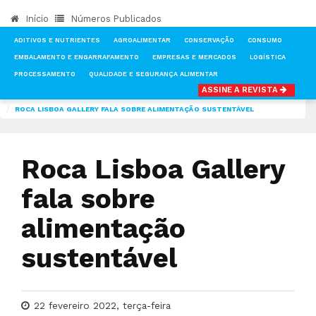
Início
Números Publicados
ADITIVOS E NUTRIENTES
AGROALIMENTAR
CONSERVAÇÃO
CONSUMO
EMBALAMENTO E ENGARRAFAMENTO
EMPRESAS E MERCADOS
LOGÍSTICA
PROCESSAMENTO
QUALIDADE E SEGURANÇA ALIMENTAR
ASSINE A REVISTA
INÍCIO
NOTÍCIAS
ROCA LISBOA GALLERY FALA SOBRE ALIMENTAÇÃO SUSTENTÁVEL
Roca Lisboa Gallery
fala sobre
alimentação
sustentável
22 fevereiro 2022, terça-feira