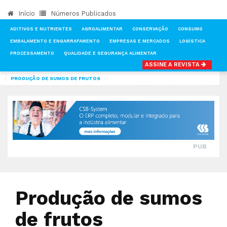
Início
Números Publicados
ADITIVOS E NUTRIENTES
AGROALIMENTAR
CONSERVAÇÃO
CONSUMO
EMBALAMENTO E ENGARRAFAMENTO
EMPRESAS E MERCADOS
LOGÍSTICA
PROCESSAMENTO
QUALIDADE E SEGURANÇA ALIMENTAR
ASSINE A REVISTA
INÍCIO
NOTÍCIAS
PROCESSAMENTO
PRODUÇÃO DE SUMOS DE FRUTOS
PUB
Produção de sumos
de frutos