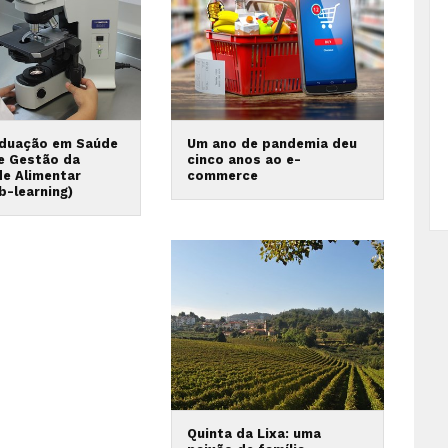
duação em Saúde
Um ano de pandemia deu
 e Gestão da
cinco anos ao e-
de Alimentar
commerce
b-learning)
Quinta da Lixa: uma