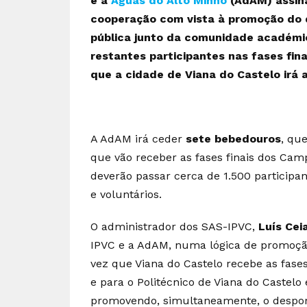
e a
Águas do Alto Minho
(AdAM) assina
cooperação com vista à promoção do 
pública junto da comunidade académic
restantes participantes nas fases fin
que a cidade de Viana do Castelo irá a
A AdAM irá ceder
sete bebedouros
, qu
que vão receber as fases finais dos Cam
deverão passar cerca de 1.500 participant
e voluntários.
O administrador dos SAS-IPVC,
Luís Cei
IPVC e a AdAM, numa lógica de promoção
vez que Viana do Castelo recebe as fase
e para o Politécnico de Viana do Castelo
promovendo, simultaneamente, o despo