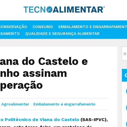
CONSERVAÇÃO
CONSUMO
EMBALAMENTO E ENGARRAFAMEN
SSAMENTO
QUALIDADE E SEGURANÇA ALIMENTAR
DO CASTELO E ÁGUAS DO ALTO MINHO ASSINAM PROTOLOCO DE COOPE
iana do Castelo e
inho assinam
operação
Agroalimentar
Embalamento e engarrafamento
to Politécnico de Viana do Castelo
(SAS-IPVC),