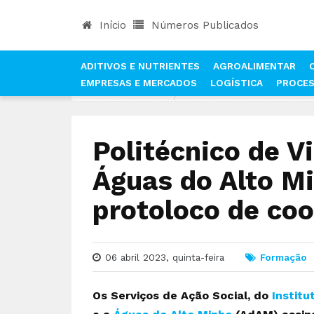
Início
Números Publicados
ADITIVOS E NUTRIENTES
AGROALIMENTAR
EMPRESAS E MERCADOS
LOGÍSTICA
PROCE
INÍCIO
NOTÍCIAS
POLITÉCNICO DE VIANA 
Politécnico de V
Águas do Alto M
protoloco de co
06 abril 2023, quinta-feira
Formação
Os Serviços de Ação Social, do
Institu