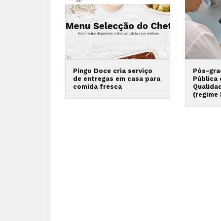
Pingo Doce cria serviço
Pós-gra
de entregas em casa para
Pública
comida fresca
Qualida
(regime 