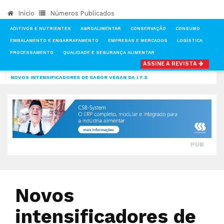
Início
Números Publicados
ADITIVOS E NUTRIENTES
AGROALIMENTAR
CONSERVAÇÃO
CONSUMO
EMBALAMENTO E ENGARRAFAMENTO
EMPRESAS E MERCADOS
LOGÍSTICA
PROCESSAMENTO
QUALIDADE E SEGURANÇA ALIMENTAR
ASSINE A REVISTA
INÍCIO
NOTÍCIAS
PROCESSAMENTO
NOVOS INTENSIFICADORES DE SABOR VEGAN DA I.T.S
PUB
Novos
intensificadores de