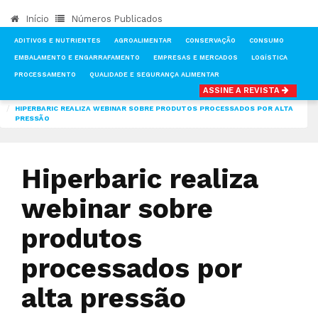
Início
Números Publicados
ADITIVOS E NUTRIENTES
AGROALIMENTAR
CONSERVAÇÃO
CONSUMO
EMBALAMENTO E ENGARRAFAMENTO
EMPRESAS E MERCADOS
LOGÍSTICA
PROCESSAMENTO
QUALIDADE E SEGURANÇA ALIMENTAR
ASSINE A REVISTA
INÍCIO
NOTÍCIAS
FEIRAS & EVENTOS
HIPERBARIC REALIZA WEBINAR SOBRE PRODUTOS PROCESSADOS POR ALTA
PRESSÃO
Hiperbaric realiza
webinar sobre
produtos
processados por
alta pressão