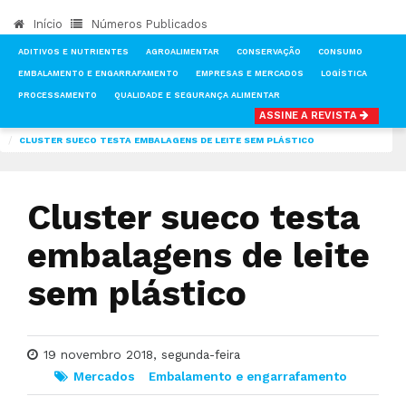
Início
Números Publicados
ADITIVOS E NUTRIENTES
AGROALIMENTAR
CONSERVAÇÃO
CONSUMO
EMBALAMENTO E ENGARRAFAMENTO
EMPRESAS E MERCADOS
LOGÍSTICA
PROCESSAMENTO
QUALIDADE E SEGURANÇA ALIMENTAR
ASSINE A REVISTA
INÍCIO
NOTÍCIAS
MERCADOS
CLUSTER SUECO TESTA EMBALAGENS DE LEITE SEM PLÁSTICO
Cluster sueco testa
embalagens de leite
sem plástico
19 novembro 2018, segunda-feira
Mercados
Embalamento e engarrafamento