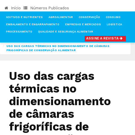
Início
Números Publicados
ADITIVOS E NUTRIENTES
AGROALIMENTAR
CONSERVAÇÃO
CONSUMO
EMBALAMENTO E ENGARRAFAMENTO
EMPRESAS E MERCADOS
LOGÍSTICA
PROCESSAMENTO
QUALIDADE E SEGURANÇA ALIMENTAR
ASSINE A REVISTA
INÍCIO
NOTÍCIAS
CONSERVAÇÃO
USO DAS CARGAS TÉRMICAS NO DIMENSIONAMENTO DE CÂMARAS
FRIGORÍFICAS DE CONSERVAÇÃO ALIMENTAR
Uso das cargas
térmicas no
dimensionamento
de câmaras
frigoríficas de