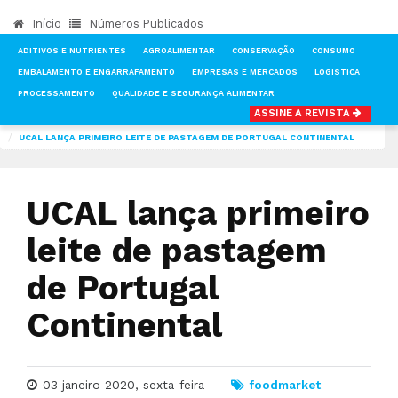
Início
Números Publicados
ADITIVOS E NUTRIENTES
AGROALIMENTAR
CONSERVAÇÃO
CONSUMO
EMBALAMENTO E ENGARRAFAMENTO
EMPRESAS E MERCADOS
LOGÍSTICA
PROCESSAMENTO
QUALIDADE E SEGURANÇA ALIMENTAR
ASSINE A REVISTA
INÍCIO
NOTÍCIAS
FOOD MARKET
UCAL LANÇA PRIMEIRO LEITE DE PASTAGEM DE PORTUGAL CONTINENTAL
UCAL lança primeiro
leite de pastagem
de Portugal
Continental
03 janeiro 2020, sexta-feira
foodmarket