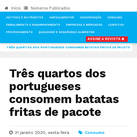
Início
Números Publicados
ADITIVOS E NUTRIENTES
AGROALIMENTAR
CONSERVAÇÃO
CONSUMO
EMBALAMENTO E ENGARRAFAMENTO
EMPRESAS E MERCADOS
LOGÍSTICA
PROCESSAMENTO
QUALIDADE E SEGURANÇA ALIMENTAR
ASSINE A REVISTA
INÍCIO
NOTÍCIAS
CONSUMO
TRÊS QUARTOS DOS PORTUGUESES CONSOMEM BATATAS FRITAS DE PACOTE
Três quartos dos
portugueses
consomem batatas
fritas de pacote
31 janeiro 2020, sexta-feira
Consumo