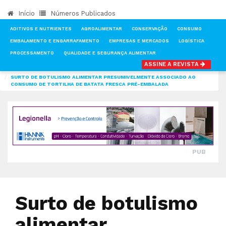
Início
Números Publicados
ADITIVOS E NUTRIENTES
AGROALIMENTAR
CONSERVAÇÃO
CONSUMO
EMBALAMENTO E ENGARRAFAMENTO
EMPRESAS E MERCADOS
LOGÍSTICA
PROCESSAMENTO
QUALIDADE E SEGURANÇA ALIMENTAR
ASSINE A REVISTA
INÍCIO
NOTÍCIAS
QUALIDADE E SEGURANÇA ALIMENTAR
SURTO DE BOTULISMO ALIMENTAR PRESUMIVELMENTE ASSOCIADO AO
CONSUMO DE TORTILHA DE BATATA FRESCA PRÉ-EMBALADA
PUB
Surto de botulismo
alimentar