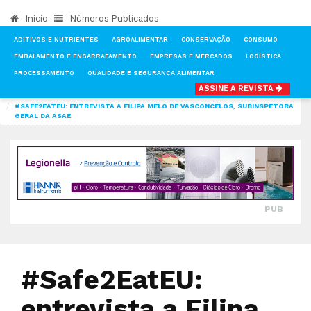
Início
Números Publicados
ADITIVOS E NUTRIENTES
AGROALIMENTAR
CONSERVAÇÃO
CONSUMO
EMBALAMENTO E ENGARRAFAMENTO
EMPRESAS E MERCADOS
LOGÍSTICA
PROCESSAMENTO
QUALIDADE E SEGURANÇA ALIMENTAR
ASSINE A REVISTA
INÍCIO
NOTÍCIAS
QUALIDADE E SEGURANÇA ALIMENTAR
#SAFE2EATEU: ENTREVISTA A FILIPA MELO DE VASCONCELOS, SUBINSPETORA
GERAL DA ASAE
PUB
#Safe2EatEU:
entrevista a Filipa