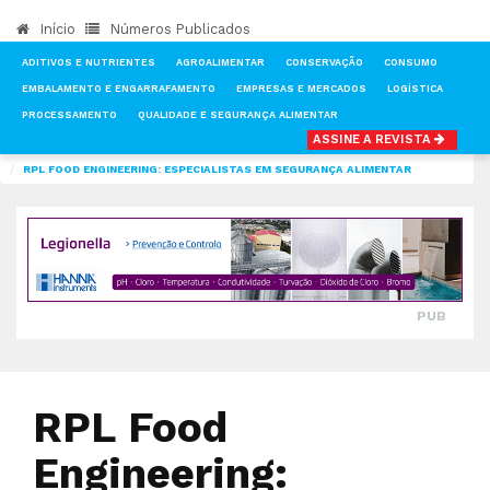
Início
Números Publicados
ADITIVOS E NUTRIENTES
AGROALIMENTAR
CONSERVAÇÃO
CONSUMO
EMBALAMENTO E ENGARRAFAMENTO
EMPRESAS E MERCADOS
LOGÍSTICA
PROCESSAMENTO
QUALIDADE E SEGURANÇA ALIMENTAR
ASSINE A REVISTA
INÍCIO
NOTÍCIAS
QUALIDADE E SEGURANÇA ALIMENTAR
RPL FOOD ENGINEERING: ESPECIALISTAS EM SEGURANÇA ALIMENTAR
PUB
RPL Food
Engineering: