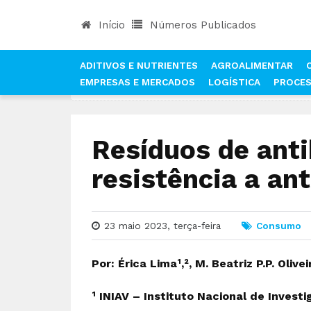
Início
Números Publicados
ADITIVOS E NUTRIENTES
AGROALIMENTAR
EMPRESAS E MERCADOS
LOGÍSTICA
PROCE
INÍCIO
NOTÍCIAS
CONSUMO
RESÍDUOS DE A
Resíduos de anti
resistência a an
23 maio 2023, terça-feira
Consumo
Por: Érica Lima¹,², M. Beatriz P.P. Olivei
¹ INIAV – Instituto Nacional de Investi