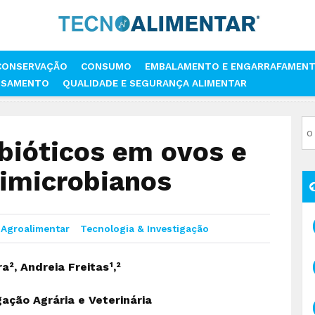
CONSERVAÇÃO
CONSUMO
EMBALAMENTO E ENGARRAFAMEN
SSAMENTO
QUALIDADE E SEGURANÇA ALIMENTAR
NTIBIÓTICOS EM OVOS E RESISTÊNCIA A ANTIMICROBIANOS
bióticos em ovos e
timicrobianos
Agroalimentar
Tecnologia & Investigação
ra², Andreia Freitas¹,²
gação Agrária e Veterinária