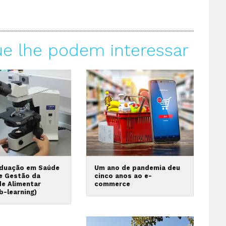
ue lhe podem interessar
duação em Saúde
Um ano de pandemia deu
 e Gestão da
cinco anos ao e-
de Alimentar
commerce
b-learning)