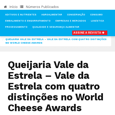
Início
Números Publicados
ADITIVOS E NUTRIENTES
AGROALIMENTAR
CONSERVAÇÃO
CONSUMO
EMBALAMENTO E ENGARRAFAMENTO
EMPRESAS E MERCADOS
LOGÍSTICA
PROCESSAMENTO
QUALIDADE E SEGURANÇA ALIMENTAR
ASSINE A REVISTA
INÍCIO
NOTÍCIAS
AGROALIMENTAR
QUEIJARIA VALE DA ESTRELA – VALE DA ESTRELA COM QUATRO DISTINÇÕES
NO WORLD CHEESE AWARDS
Queijaria Vale da
Estrela – Vale da
Estrela com quatro
distinções no World
Cheese Awards