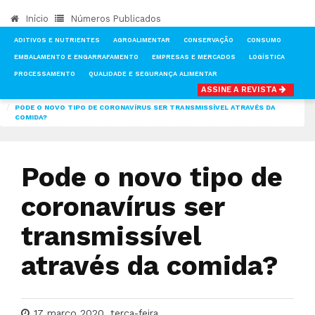
Início
Números Publicados
ADITIVOS E NUTRIENTES
AGROALIMENTAR
CONSERVAÇÃO
CONSUMO
EMBALAMENTO E ENGARRAFAMENTO
EMPRESAS E MERCADOS
LOGÍSTICA
PROCESSAMENTO
QUALIDADE E SEGURANÇA ALIMENTAR
ASSINE A REVISTA
INÍCIO
NOTÍCIAS
CONSUMO
PODE O NOVO TIPO DE CORONAVÍRUS SER TRANSMISSÍVEL ATRAVÉS DA
COMIDA?
Pode o novo tipo de
coronavírus ser
transmissível
através da comida?
17 março 2020, terça-feira