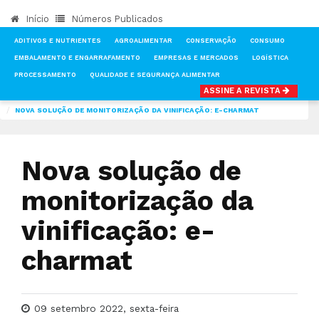
Início
Números Publicados
ADITIVOS E NUTRIENTES
AGROALIMENTAR
CONSERVAÇÃO
CONSUMO
EMBALAMENTO E ENGARRAFAMENTO
EMPRESAS E MERCADOS
LOGÍSTICA
PROCESSAMENTO
QUALIDADE E SEGURANÇA ALIMENTAR
ASSINE A REVISTA
INÍCIO
NOTÍCIAS
PRODUÇÃO
NOVA SOLUÇÃO DE MONITORIZAÇÃO DA VINIFICAÇÃO: E-CHARMAT
Nova solução de
monitorização da
vinificação: e-
charmat
09 setembro 2022, sexta-feira