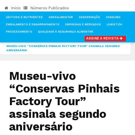
Início
Números Publicados
ADITIVOS E NUTRIENTES
AGROALIMENTAR
CONSERVAÇÃO
CONSUMO
EMBALAMENTO E ENGARRAFAMENTO
EMPRESAS E MERCADOS
LOGÍSTICA
PROCESSAMENTO
QUALIDADE E SEGURANÇA ALIMENTAR
ASSINE A REVISTA
INÍCIO
NOTÍCIAS
CONSERVAÇÃO
MUSEU-VIVO “CONSERVAS PINHAIS FACTORY TOUR” ASSINALA SEGUNDO
ANIVERSÁRIO
Museu-vivo
“Conservas Pinhais
Factory Tour”
assinala segundo
aniversário