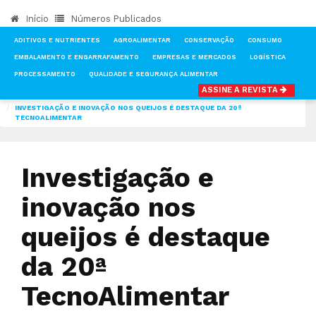
Início
Números Publicados
ADITIVOS E NUTRIENTES
AGROALIMENTAR
CONSERVAÇÃO
CONSUMO
EMBALAMENTO E ENGARRAFAMENTO
EMPRESAS E MERCADOS
LOGÍSTICA
PROCESSAMENTO
QUALIDADE E SEGURANÇA ALIMENTAR
ASSINE A REVISTA
INÍCIO
NOTÍCIAS
NÚMEROS PUBLICADOS DA REVISTA TECNOALIMENTAR
INVESTIGAÇÃO E INOVAÇÃO NOS QUEIJOS É DESTAQUE DA 20ª
TECNOALIMENTAR
Investigação e
inovação nos
queijos é destaque
da 20ª
TecnoAlimentar