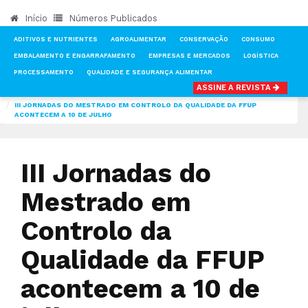
Início
Números Publicados
ADITIVOS E NUTRIENTES
AGROALIMENTAR
CONSERVAÇÃO
CONSUMO
EMBALAMENTO E ENGARRAFAMENTO
EMPRESAS E MERCADOS
LOGÍSTICA
PROCESSAMENTO
QUALIDADE E SEGURANÇA ALIMENTAR
ASSINE A REVISTA
INÍCIO
NOTÍCIAS
FEIRAS & EVENTOS
III JORNADAS DO MESTRADO EM CONTROLO DA QUALIDADE DA FFUP
ACONTECEM A 10 DE JULHO
III Jornadas do
Mestrado em
Controlo da
Qualidade da FFUP
acontecem a 10 de