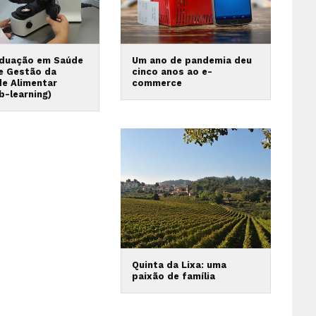
duação em Saúde
Um ano de pandemia deu
 e Gestão da
cinco anos ao e-
de Alimentar
commerce
b-learning)
Quinta da Lixa: uma
paixão de família