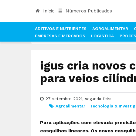
Início
Números Publicados
ADITIVOS E NUTRIENTES
AGROALIMENTAR
EMPRESAS E MERCADOS
LOGÍSTICA
PROCE
INÍCIO
NOTÍCIAS
AGROALIMENTAR
IGUS CRI
igus cria novos 
para veios cilínd
27 setembro 2021, segunda-feira
Agroalimentar
Tecnologia & Investi
Para aplicações com elevada precisão
casquilhos lineares. Os novos casqui