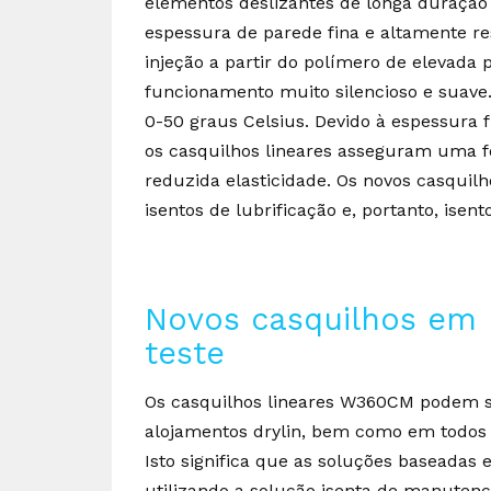
elementos deslizantes de longa duração
espessura de parede fina e altamente r
injeção a partir do polímero de elevada
funcionamento muito silencioso e suave
0-50 graus Celsius. Devido à espessura f
os casquilhos lineares asseguram uma f
reduzida elasticidade. Os novos casquilh
isentos de lubrificação e, portanto, is
Novos casquilhos em
teste
Os casquilhos lineares W360CM podem s
alojamentos drylin, bem como em todos o
Isto significa que as soluções baseadas
utilizando a solução isenta de manutenç