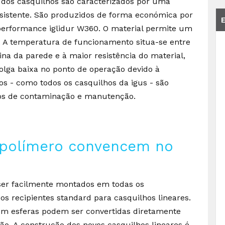
 dos casquilhos são caracterizados por uma
esistente. São produzidos de forma económica por
 performance iglidur W360. O material permite um
. A temperatura de funcionamento situa-se entre
ina da parede e à maior resistência do material,
olga baixa no ponto de operação devido à
os - como todos os casquilhos da igus - são
entos de contaminação e manutenção.
 polímero convencem no
er facilmente montados em todas os
s recipientes standard para casquilhos lineares.
 em esferas podem ser convertidas diretamente
ão. A construção dos novos casquilhos lineares é