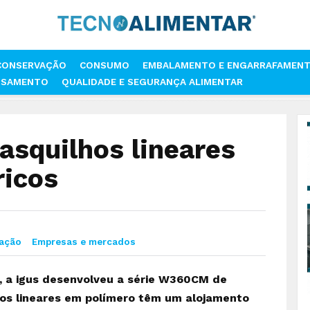
CONSERVAÇÃO
CONSUMO
EMBALAMENTO E ENGARRAFAMEN
SSAMENTO
QUALIDADE E SEGURANÇA ALIMENTAR
A NOVOS CASQUILHOS LINEARES PARA VEIOS CILÍNDRICOS
casquilhos lineares
ricos
gação
Empresas e mercados
, a igus desenvolveu a série W360CM de
lhos lineares em polímero têm um alojamento