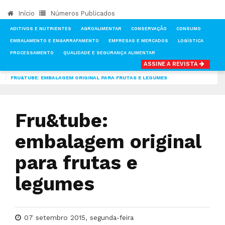
Início
Números Publicados
ADITIVOS E NUTRIENTES
AGROALIMENTAR
CONSERVAÇÃO
CONSUMO
EMBALAMENTO E ENGARRAFAMENTO
EMPRESAS E MERCADOS
LOGÍSTICA
PROCESSAMENTO
QUALIDADE E SEGURANÇA ALIMENTAR
ASSINE A REVISTA
INÍCIO
NOTÍCIAS
EMBALAMENTO E ENGARRAFAMENTO
FRU&TUBE: EMBALAGEM ORIGINAL PARA FRUTAS E LEGUMES
Fru&tube:
embalagem original
para frutas e
legumes
07 setembro 2015, segunda-feira