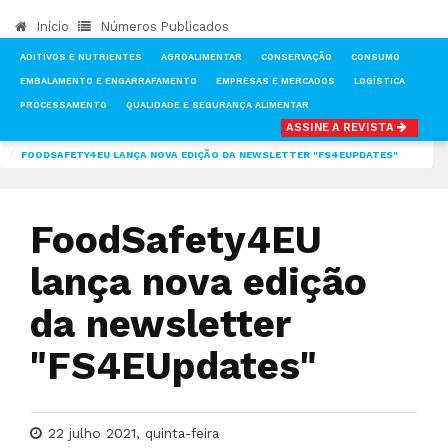
Início
Números Publicados
ADITIVOS E NUTRIENTES
AGROALIMENTAR
CONSERVAÇÃO
CONSUMO
EMBALAMENTO E ENGARRAFAMENTO
EMPRESAS E MERCADOS
LOGÍSTICA
PROCESSAMENTO
QUALIDADE E SEGURANÇA ALIMENTAR
ASSINE A REVISTA
INÍCIO
NOTÍCIAS
AGROALIMENTAR
FOODSAFETY4EU LANÇA NOVA EDIÇÃO DA NEWSLETTER "FS4EUPDATES"
FoodSafety4EU
lança nova edição
da newsletter
"FS4EUpdates"
22 julho 2021, quinta-feira