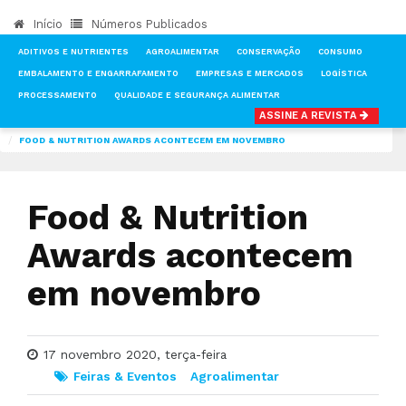
Início
Números Publicados
ADITIVOS E NUTRIENTES
AGROALIMENTAR
CONSERVAÇÃO
CONSUMO
EMBALAMENTO E ENGARRAFAMENTO
EMPRESAS E MERCADOS
LOGÍSTICA
PROCESSAMENTO
QUALIDADE E SEGURANÇA ALIMENTAR
ASSINE A REVISTA
INÍCIO
NOTÍCIAS
FEIRAS & EVENTOS
FOOD & NUTRITION AWARDS ACONTECEM EM NOVEMBRO
Food & Nutrition
Awards acontecem
em novembro
17 novembro 2020, terça-feira
Feiras & Eventos
Agroalimentar