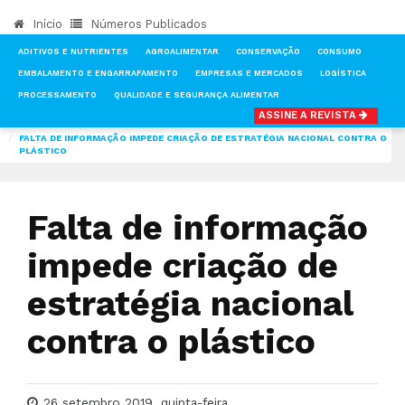
Início
Números Publicados
ADITIVOS E NUTRIENTES
AGROALIMENTAR
CONSERVAÇÃO
CONSUMO
EMBALAMENTO E ENGARRAFAMENTO
EMPRESAS E MERCADOS
LOGÍSTICA
PROCESSAMENTO
QUALIDADE E SEGURANÇA ALIMENTAR
ASSINE A REVISTA
INÍCIO
NOTÍCIAS
EMBALAMENTO E ENGARRAFAMENTO
FALTA DE INFORMAÇÃO IMPEDE CRIAÇÃO DE ESTRATÉGIA NACIONAL CONTRA O
PLÁSTICO
Falta de informação
impede criação de
estratégia nacional
contra o plástico
26 setembro 2019, quinta-feira