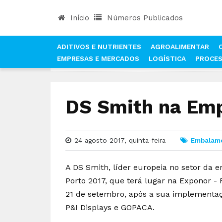
Início
Números Publicados
ADITIVOS E NUTRIENTES
AGROALIMENTAR
EMPRESAS E MERCADOS
LOGÍSTICA
PROCE
INÍCIO
NOTÍCIAS
EMBALAMENTO E ENGARRAFA
DS Smith na Emp
24 agosto 2017, quinta-feira
Embalame
A DS Smith, líder europeia no setor da 
Porto 2017, que terá lugar na Exponor - F
21 de setembro, após a sua implementa
P&I Displays e GOPACA.