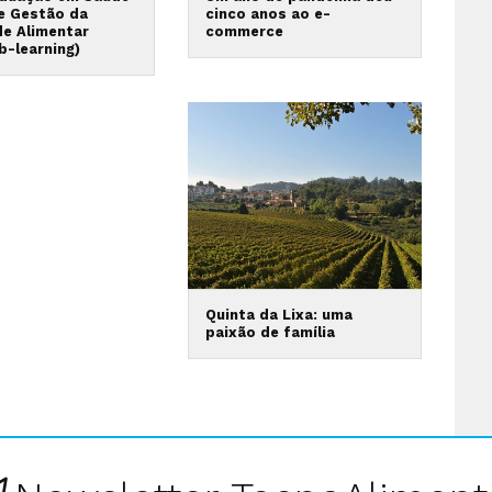
 e Gestão da
cinco anos ao e-
de Alimentar
commerce
b-learning)
Quinta da Lixa: uma
paixão de família