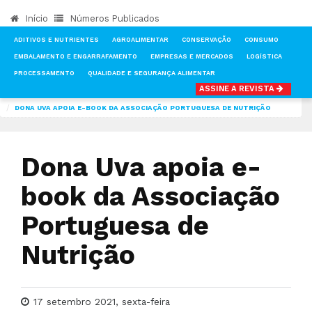
Início
Números Publicados
ADITIVOS E NUTRIENTES
AGROALIMENTAR
CONSERVAÇÃO
CONSUMO
EMBALAMENTO E ENGARRAFAMENTO
EMPRESAS E MERCADOS
LOGÍSTICA
PROCESSAMENTO
QUALIDADE E SEGURANÇA ALIMENTAR
ASSINE A REVISTA
INÍCIO
NOTÍCIAS
AGROALIMENTAR
DONA UVA APOIA E-BOOK DA ASSOCIAÇÃO PORTUGUESA DE NUTRIÇÃO
Dona Uva apoia e-
book da Associação
Portuguesa de
Nutrição
17 setembro 2021, sexta-feira