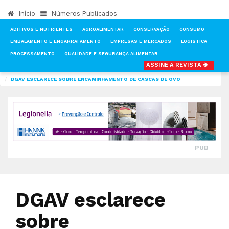
Início
Números Publicados
ADITIVOS E NUTRIENTES
AGROALIMENTAR
CONSERVAÇÃO
CONSUMO
EMBALAMENTO E ENGARRAFAMENTO
EMPRESAS E MERCADOS
LOGÍSTICA
PROCESSAMENTO
QUALIDADE E SEGURANÇA ALIMENTAR
ASSINE A REVISTA
INÍCIO
NOTÍCIAS
QUALIDADE E SEGURANÇA ALIMENTAR
DGAV ESCLARECE SOBRE ENCAMINHAMENTO DE CASCAS DE OVO
PUB
DGAV esclarece
sobre