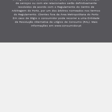
de serviços ou com ele relacionados serão definitivamente
resolvidos de acordo com o Regulamento do Centro de
Arbitragem do Porto, por um dos árbitros nomeados nos termos
do Regulamento. Clientes fora da Área Metropolitana do Porto
Em caso de litígio o consumidor pode recorrer a uma Entidade
de Resolução Alternativa de Litígios de Consumo (RAL). Mais
informações em www.consumidor.pt