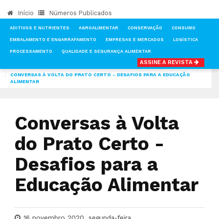
Início
Números Publicados
ADITIVOS E NUTRIENTES
AGROALIMENTAR
CONSERVAÇÃO
CONSUMO
EMBALAMENTO E ENGARRAFAMENTO
EMPRESAS E MERCADOS
LOGÍSTICA
PROCESSAMENTO
QUALIDADE E SEGURANÇA ALIMENTAR
ASSINE A REVISTA
INÍCIO
NOTÍCIAS
AGROALIMENTAR
CONVERSAS À VOLTA DO PRATO CERTO - DESAFIOS PARA A EDUCAÇÃO
ALIMENTAR
Conversas à Volta
do Prato Certo -
Desafios para a
Educação Alimentar
16 novembro 2020, segunda-feira