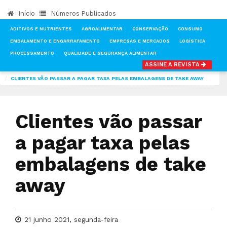
Início
Números Publicados
ADITIVOS E NUTRIENTES
AGROALIMENTAR
CONSERVAÇÃO
CONSUMO
EMBALAMENTO E ENGARRAFAMENTO
EMPRESAS E MERCADOS
LOGÍSTICA
PROCESSAMENTO
QUALIDADE E SEGURANÇA ALIMENTAR
ASSINE A REVISTA
INÍCIO
NOTÍCIAS
CONSUMO
CLIENTES VÃO PASSAR A PAGAR TAXA PELAS EMBALAGENS DE TAKE AWAY
Clientes vão passar
a pagar taxa pelas
embalagens de take
away
21 junho 2021, segunda-feira