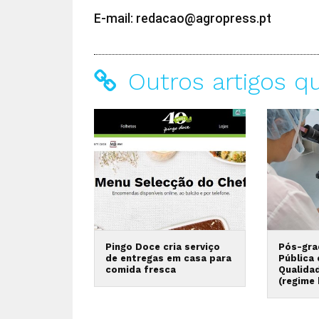
E-mail: redacao@agropress.pt
Outros artigos q
Pingo Doce cria serviço
Pós-gra
de entregas em casa para
Pública
comida fresca
Qualida
(regime 