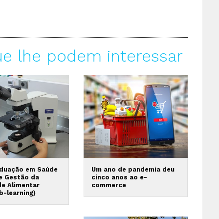
ue lhe podem interessar
duação em Saúde
Um ano de pandemia deu
 e Gestão da
cinco anos ao e-
de Alimentar
commerce
b-learning)