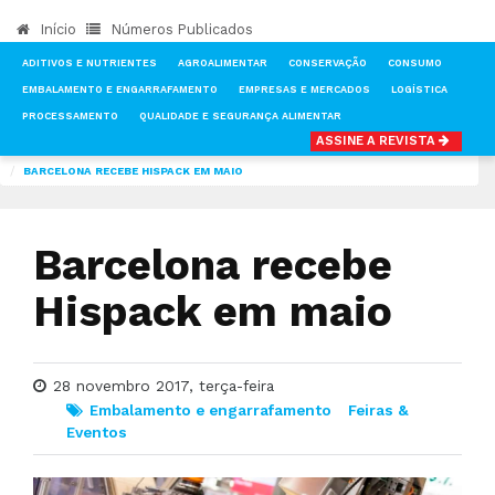
Início
Números Publicados
ADITIVOS E NUTRIENTES
AGROALIMENTAR
CONSERVAÇÃO
CONSUMO
EMBALAMENTO E ENGARRAFAMENTO
EMPRESAS E MERCADOS
LOGÍSTICA
PROCESSAMENTO
QUALIDADE E SEGURANÇA ALIMENTAR
ASSINE A REVISTA
INÍCIO
NOTÍCIAS
EMBALAMENTO E ENGARRAFAMENTO
BARCELONA RECEBE HISPACK EM MAIO
Barcelona recebe
Hispack em maio
28 novembro 2017, terça-feira
Embalamento e engarrafamento
Feiras &
Eventos