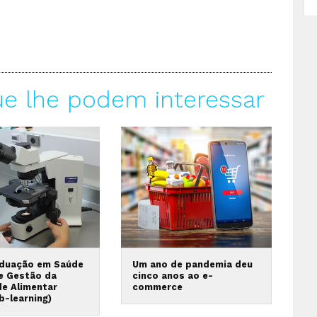
ue lhe podem interessar
duação em Saúde
Um ano de pandemia deu
 e Gestão da
cinco anos ao e-
de Alimentar
commerce
b-learning)