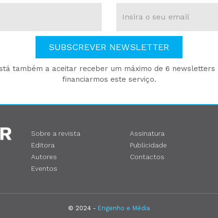
SUBSCREVER NEWSLETTER
está também a aceitar receber um máximo de 6 newsletters p
financiarmos este serviço.
Sobre a revista
Assinatura
Editora
Publicidade
Autores
Contactos
Eventos
© 2024 -
Engenho e Média