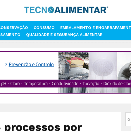
CONSERVAÇÃO
CONSUMO
EMBALAMENTO E ENGARRAFAMEN
SSAMENTO
QUALIDADE E SEGURANÇA ALIMENTAR
IMENTAR
ASAE INSTAURA 16 PROCESSOS POR INCUMPRIMENTO DA AP
6 processos por