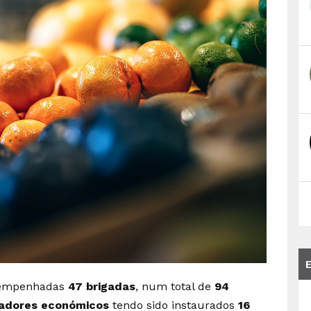
m empenhadas
47 brigadas
, num total de
94
radores económicos
tendo sido instaurados
16