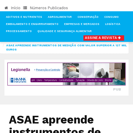
Início
Números Publicados
ADITIVOS E NUTRIENTES
AGROALIMENTAR
CONSERVAÇÃO
CONSUMO
EMBALAMENTO E ENGARRAFAMENTO
EMPRESAS E MERCADOS
LOGÍSTICA
PROCESSAMENTO
QUALIDADE E SEGURANÇA ALIMENTAR
ASSINE A REVISTA
INÍCIO
NOTÍCIAS
QUALIDADE E SEGURANÇA ALIMENTAR
ASAE APREENDE INSTRUMENTOS DE MEDIÇÃO COM VALOR SUPERIOR A 127 MIL
EUROS
PUB
ASAE apreende
instrumentos de