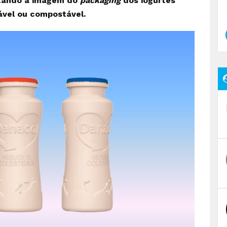
ntando a imagem do
packaging
dos iogurtes
zável ou compostável.