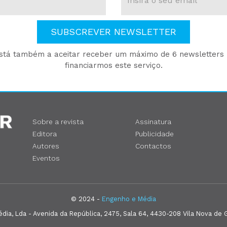
SUBSCREVER NEWSLETTER
está também a aceitar receber um máximo de 6 newsletters p
financiarmos este serviço.
Sobre a revista
Assinatura
Editora
Publicidade
Autores
Contactos
Eventos
© 2024 -
Engenho e Média
ia, Lda - Avenida da República, 2475, Sala 64, 4430-208 Vila Nova de G