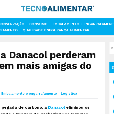
CONSERVAÇÃO
CONSUMO
EMBALAMENTO E ENGARRAFAMEN
SSAMENTO
QUALIDADE E SEGURANÇA ALIMENTAR
S DA DANACOL PERDERAM O RÓTULO PARA SEREM MAIS AMIGAS DO AM
a Danacol perderam
erem mais amigas do
Embalamento e engarrafamento
Logística
a pegada de carbono, a
Danacol
eliminou os