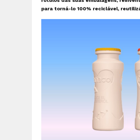
rótulos das suas embalagens, reinve
para torná-lo 100% reciclável, reutili