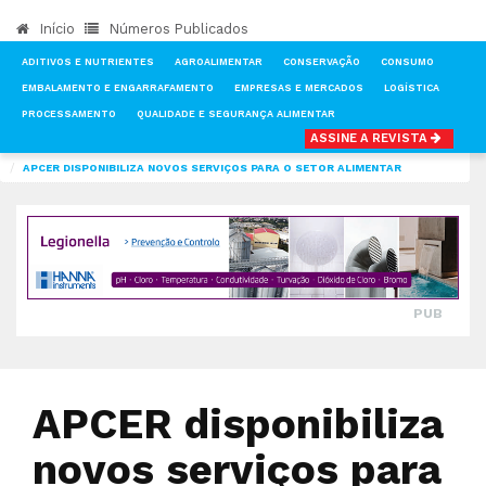
Início
Números Publicados
ADITIVOS E NUTRIENTES
AGROALIMENTAR
CONSERVAÇÃO
CONSUMO
EMBALAMENTO E ENGARRAFAMENTO
EMPRESAS E MERCADOS
LOGÍSTICA
PROCESSAMENTO
QUALIDADE E SEGURANÇA ALIMENTAR
ASSINE A REVISTA
INÍCIO
NOTÍCIAS
QUALIDADE E SEGURANÇA ALIMENTAR
APCER DISPONIBILIZA NOVOS SERVIÇOS PARA O SETOR ALIMENTAR
PUB
APCER disponibiliza
novos serviços para