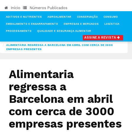
Início
Números Publicados
ADITIVOS E NUTRIENTES
AGROALIMENTAR
CONSERVAÇÃO
CONSUMO
EMBALAMENTO E ENGARRAFAMENTO
EMPRESAS E MERCADOS
LOGÍSTICA
PROCESSAMENTO
QUALIDADE E SEGURANÇA ALIMENTAR
ASSINE A REVISTA
INÍCIO
NOTÍCIAS
CONSUMO
ALIMENTARIA REGRESSA A BARCELONA EM ABRIL COM CERCA DE 3000
EMPRESAS PRESENTES
Alimentaria
regressa a
Barcelona em abril
com cerca de 3000
empresas presentes