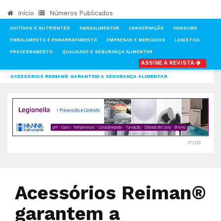
Início
Números Publicados
ADITIVOS E NUTRIENTES
AGROALIMENTAR
CONSERVAÇÃO
CONSUMO
EMBALAMENTO E ENGARRAFAMENTO
EMPRESAS E MERCADOS
LOGÍSTICA
PROCESSAMENTO
QUALIDADE E SEGURANÇA ALIMENTAR
ASSINE A REVISTA
INÍCIO
NOTÍCIAS
QUALIDADE E SEGURANÇA ALIMENTAR
ACESSÓRIOS REIMAN® GARANTEM A SEGURANÇA ALIMENTAR
PUB
Acessórios Reiman®
garantem a