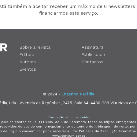
está também a aceitar receber um máximo de 6 newsletters p
financiarmos este serviço.
Sobre a revista
Assinatura
Editora
Publicidade
Autores
Contactos
Eventos
© 2024 -
Engenho e Média
ia, Lda - Avenida da República, 2475, Sala 64, 4430-208 Vila Nova de G
Informação ao consumidor:
 para os efeitos da Lei 144/2015, de 8 de Setembro, todos os litígios emergent
e resolvidos de acordo com o Regulamento do Centro de Arbitragem do Porto, p
so de litígio o consumidor pode recorrer a uma Entidade de Resolução Alternativ
www.consumidor.pt