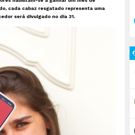
adores habilitam-se a ganhar um mês de
odo, cada cabaz resgatado representa uma
edor será divulgado no dia 31.