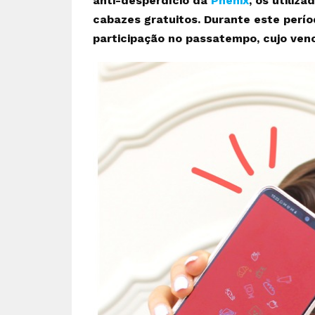
anti-desperdício da
Phenix
, os utiliz
cabazes gratuitos. Durante este perí
participação no passatempo, cujo venc