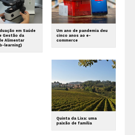
duação em Saúde
Um ano de pandemia deu
 e Gestão da
cinco anos ao e-
de Alimentar
commerce
b-learning)
Quinta da Lixa: uma
paixão de família