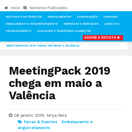
Início
Números Publicados
ADITIVOS E NUTRIENTES
AGROALIMENTAR
CONSERVAÇÃO
CONSUMO
EMBALAMENTO E ENGARRAFAMENTO
EMPRESAS E MERCADOS
LOGÍSTICA
PROCESSAMENTO
QUALIDADE E SEGURANÇA ALIMENTAR
ASSINE A REVISTA
INÍCIO
NOTÍCIAS
FEIRAS & EVENTOS
MEETINGPACK 2019 CHEGA EM MAIO A VALÊNCIA
MeetingPack 2019
chega em maio a
Valência
08 janeiro 2019, terça-feira
Feiras & Eventos
Embalamento e
engarrafamento