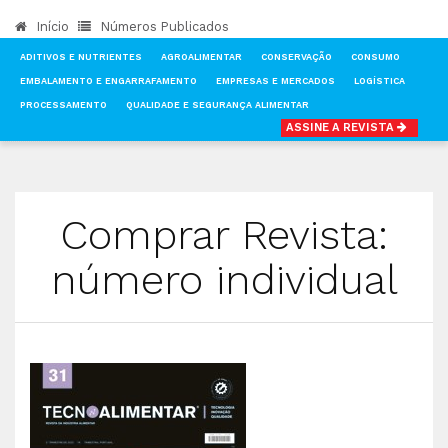
Início
Números Publicados
ADITIVOS E NUTRIENTES
AGROALIMENTAR
CONSERVAÇÃO
CONSUMO
EMBALAMENTO E ENGARRAFAMENTO
EMPRESAS E MERCADOS
LOGÍSTICA
PROCESSAMENTO
QUALIDADE E SEGURANÇA ALIMENTAR
ASSINE A REVISTA
INÍCIO
COMPRAR REVISTA, NÚMERO INDIVIDUAL
Comprar Revista:
número individual