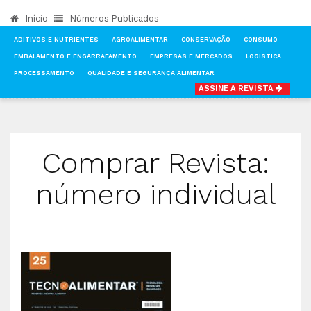
Início
Números Publicados
ADITIVOS E NUTRIENTES
AGROALIMENTAR
CONSERVAÇÃO
CONSUMO
EMBALAMENTO E ENGARRAFAMENTO
EMPRESAS E MERCADOS
LOGÍSTICA
PROCESSAMENTO
QUALIDADE E SEGURANÇA ALIMENTAR
ASSINE A REVISTA
INÍCIO
COMPRAR REVISTA, NÚMERO INDIVIDUAL
Comprar Revista:
número individual